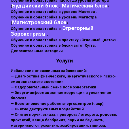
Обучение и сонастройка частот до уровня Мастера
Буддийский блок
Магический блок
(
,
)
Обучение и сонастройка в уровень Мастера .
Обучение и сонастройка в уровень Магистра
Магистровский блок
(
)
Эгрегорный
Обучение и сонастройка в
Зороастризм
.
Обучение и сонастройка в практику «Огненный цветок».
Обучение и сонастройка в блок частот Хутта.
Дополнительные методики
Услуги
Избавление от различных заболеваний:
— Диагностика физического, энергетического и психо-
эмоционального состояния
— Оздоровительный сеанс Космоэнергетики
— Энерго-информационная коррекция и увеличение
биополя
— Восстановление работы энергоцентров (чакр)
— Снятие деструктивных воздействий
— Снятие порчи, сглаза, приворота / отворота, родовых
проклятий, венца безбрачия, порчи на бедность,
материнского проклятия, зомбирования, гипноза,