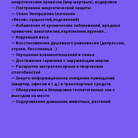
некротических привязок (мир мертвых), кодировок
— Построение энергетической защиты
— Сеанс Экзорцизма (изгнание
«бесов»,сущностей,подселений)
— Избавление от хронических заболеваний, вредных
привычек: алкоголизма,наркомании,курения…
— Коррекция веса
— Восстановление душевного равновесия (депрессии,
страхи, бессонница…)
— Улучшение взаимоотношений в семье
— Достижение гармонии с окружающим миром
— Раскрытие экстрасенсорных и творческих
способностей
— Энерго-информационное очищение помещений
(квартир, офисов и т.д.) и транспортных средств
— Обнаружение и блокировка геопатогенных зон c
выездом на место
— Оздоровление домашних животных, растений