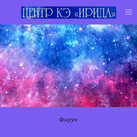
Фарун