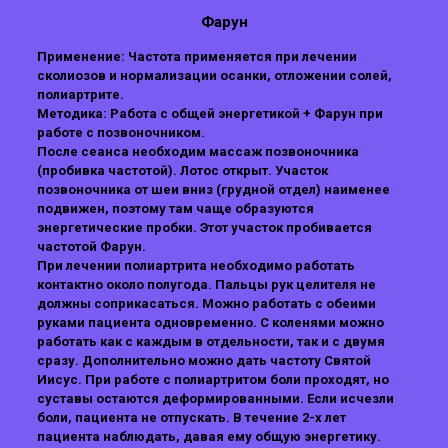
Фарун
Применение: Частота применяется при лечении
сколиозов и нормализации осанки, отложении солей,
полиартрите.
Методика: Работа с общей энергетикой + Фарун при
работе с позвоночником.
После сеанса необходим массаж позвоночника
(пробивка частотой). Лотос открыт. Участок
позвоночника от шеи вниз (грудной отдел) наименее
подвижен, поэтому там чаще образуются
энергетические пробки. Этот участок пробивается
частотой Фарун.
При лечении полиартрита необходимо работать
контактно около полугода. Пальцы рук целителя не
должны соприкасаться. Можно работать с обеими
руками пациента одновременно. С коленями можно
работать как с каждым в отдельности, так и с двумя
сразу. Дополнительно можно дать частоту Святой
Иисус. При работе с полиартритом боли проходят, но
суставы остаются деформированными. Если исчезли
боли, пациента не отпускать. В течение 2-х лет
пациента наблюдать, давая ему общую энергетику.