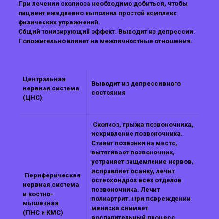
При лечении сколиоза необходимо добиться, чтобы
пациент ежедневно выполнял простой комплекс
физических упражнений.
Общий тонизирующий эффект. Выводит из депрессии.
Положительно влияет на межличностные отношения.
Центральная
Выводит из депрессивного
нервная система
состояния
(ЦНС)
Сколиоз, грыжа позвоночника,
искривление позвоночника.
Ставит позвонки на место,
вытягивает позвоночник,
устраняет защемление нервов,
исправляет осанку, лечит
Периферическая
остеохондроз всех отделов
нервная система
позвоночника. Лечит
и костно-
полиартрит. При повреждении
мышечная
мениска снимает
(ПНС и КМС)
воспалительный процесс.