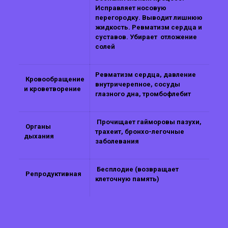
Исправляет носовую
перегородку. Выводит лишнюю
жидкость. Ревматизм сердца и
суставов. Убирает отложение
солей
Ревматизм сердца, давление
Кровообращение
внутричерепное, сосуды
и кроветворение
глазного дна, тромбофлебит
Прочищает гайморовы пазухи,
Органы
трахеит, бронхо-легочные
дыхания
заболевания
Бесплодие (возвращает
Репродуктивная
клеточную память)