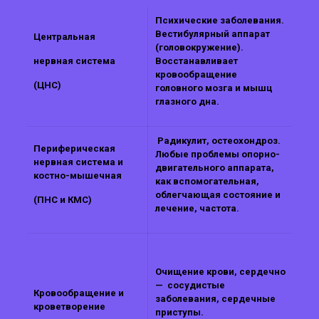
Психические заболевания.
Вестибулярный аппарат
Центральная
(головокружение).
нервная система
Восстанавливает
кровообращение
(ЦНС)
головного мозга и мышц
глазного дна.
Радикулит, остеохондроз.
Периферическая
Любые проблемы опорно-
нервная система и
двигательного аппарата,
костно-мышечная
как вспомогательная,
облегчающая состояние и
(ПНС и КМС)
лечение, частота.
Очищение крови, сердечно
— сосудистые
Кровообращение и
заболевания, сердечные
кроветворение
приступы.