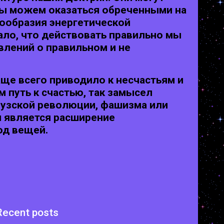
мы можем оказаться обреченными на
ообразия энергетической
чало, что действовать правильно мы
влений о правильном и не
аще всего приводило к несчастьям и
 путь к счастью, так замысел
цузской революции, фашизма или
и является расширение
од вещей.
Recent posts