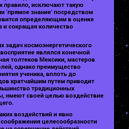
к правило, исключают такую
ии ‘прямое знание’ посредством
новится определяющим в оценке
а и сокращая количество
ых задач космоэнергетического
 восприятие являлся конечной
чая толтеков Мексики, мастеров
целей, однако преимущество
иятия ученика, вплоть до
одов кратчайшим путем приводит
ольшинство традиционных
ры, имеют своей целью воздействие
щего.
аких воздействий и явно
го соображения целесообразности
ле на совершение действий,