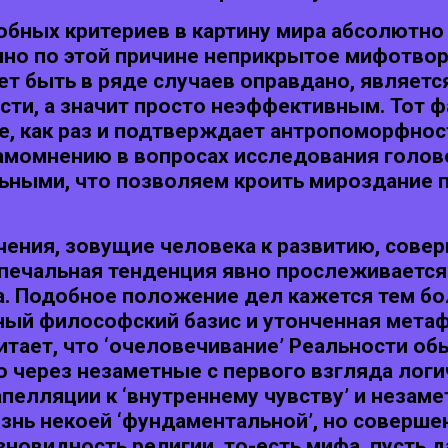
обных критериев в картину мира абсолютно
нно по этой причине неприкрытое мифотво
ет быть в ряде случаев оправдано, являет
ти, а значит просто неэффективным. Тот фа
е, как раз и подтверждает антропоморфнос
амомнению в вопросах исследования голо
льными, что позволяем кроить мироздание 
чения, зовущие человека к развитию, сове
ечальная тенденция явно прослеживается
. Подобное положение дел кажется тем бо
ный философский базис и утонченная метаф
итает, что ‘очеловечивание’ Реальности об
 через незаметные с первого взгляда логи
апелляции к ‘внутреннему чувству’ и незам
знь некоей ‘фундаментальной’, но совершен
новидность религии, то-есть мифа, пусть 