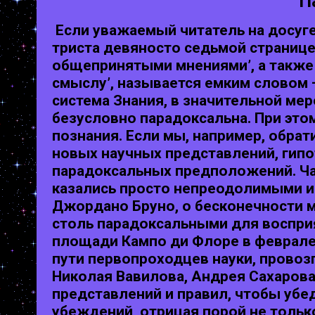
П
Если уважаемый читатель на досуге 
триста девяносто седьмой странице
общепринятыми мнениями’, а также 
смыслу’, называется емким словом 
система Знания, в значительной ме
безусловно парадоксальна. При это
познания. Если мы, например, обрат
новых научных представлений, гипо
парадоксальных предположений. Ча
казались просто непреодолимыми и 
Джордано Бруно, о бесконечности м
столь парадоксальными для восприя
площади Кампо ди Флоре в феврале 
пути первопроходцев науки, прово
Николая Вавилова, Андрея Сахарова
представлений и правил, чтобы убе
убеждений, отрицая порой не тольк