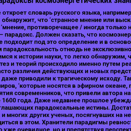
арадоксы космоэнергетических знан
откроет словарь русского языка, например,
 обнаружит, что ‘странное мнение или выс
‘мнение, противоречащее / иногда только н
— парадокс. Должен сказать, что космоэнер
ре подходит под это определение и в основ
м парадоксальность отнюдь не эксклюзивн
имся к истории науки, то легко обнаружим,
тез и теорий происходило именно путем р
сто различия действующих и новых предст
даже приводили к трагическому исходу. Т
иров, ‘которые носятся в эфирном океане, 
тия современников, что привели автора на
1600 года. Даже недавнее прошлое убежда
зглашающих парадоксальные истины. Доста
 и многих других ученых, посягнувших на
диться в этом. Хранители парадигмы ревно
о уже очевидное, но и препятствуя перспе