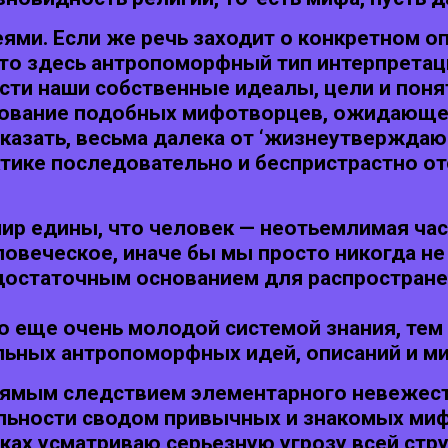
еями. Если же речь заходит о конкретном 
то здесь антропоморфный тип интерпретац
ти наши собственные идеалы, цели и поня
рование подобных мифотворцев, ожидающее
казать, весьма далека от ‘жизнеутверждаю
ктике последовательно и беспристрастно о
ир едины, что человек — неотьемлимая част
овеческое, иначе бы мы просто никогда не
достаточным основанием для распростране
 еще очень молодой системой знания, тем 
ьных антропоморфных идей, описаний и м
прямым следствием элементарного невежес
льности сводом привычных и знакомых мифо
х усматриваю серьезную угрозу всей стру