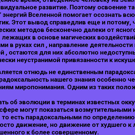
идуальное развитие. Поэтому освоение та
’ энергий Вселенной помогает осознать вс
тик. Этот вывод справедлив еще и потому
ских методов бесконечно далеки от ясног
 лежащих в основе магических воздействий
и в руках сил , направление деятельности 
ой , остаются для них абсолютно недоступн
чески неустранимой привязанности к искуш
 является отнюдь не единственным парадок
радоксальность нашего знания особенно че
иям миропонимания. Одним из таких полож
ть об эволюции в терминах известных окку
й сфере могут показаться возмутительными
 то есть парадоксальными по определению. 
осто движение, но движение от худшего к л
ршенного к более совершенному.