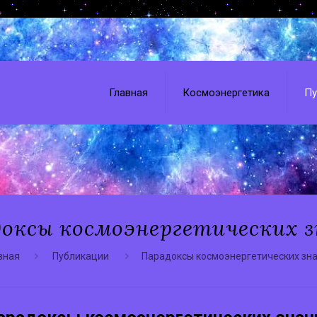
Главная
Космоэнергетика
Пу
оксы космоэнергетических 
вная
Публикации
Парадоксы космоэнергетических зн