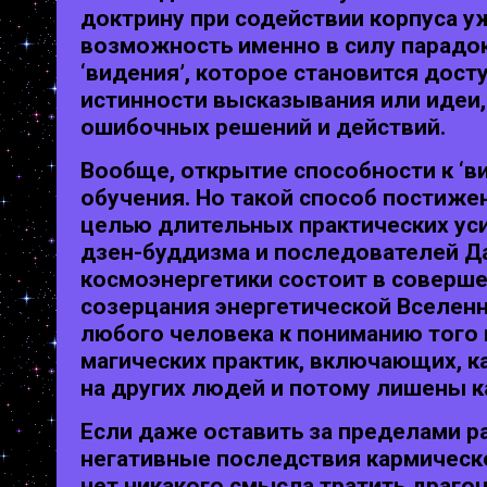
доктрину при содействии корпуса у
возможность именно в силу парадок
‘видения’, которое становится до
истинности высказывания или идеи
ошибочных решений и действий.
Вообще, открытие способности к ‘в
обучения. Но такой способ постиже
целью длительных практических уси
дзен-буддизма и последователей Да
космоэнергетики состоит в соверше
созерцания энергетической Вселенн
любого человека к пониманию того
магических практик, включающих, к
на других людей и потому лишены к
Если даже оставить за пределами р
негативные последствия кармическо
нет никакого смысла тратить драго