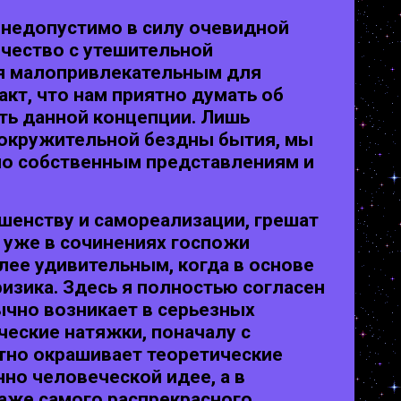
 недопустимо в силу очевидной
рчество с утешительной
ся малопривлекательным для
кт, что нам приятно думать об
ть данной концепции. Лишь
вокружительной бездны бытия, мы
по собственным представлениям и
ршенству и самореализации, грешат
 уже в сочинениях госпожи
лее удивительным, когда в основе
изика. Здесь я полностью согласен
ычно возникает в серьезных
ческие натяжки, поначалу с
етно окрашивает теоретические
но человеческой идее, а в
даже самого распрекрасного.