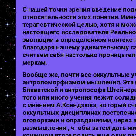
С нашей точки зрения введение под
относительности этих понятий. Име
терапевтической целью, хотя и мож
настоящего исследователя Реальнос
эволюции в определенном контекст
благодаря нашему удивительному с
считаем себя настолько проницате
меркам.
Вообще же, почти все оккультные у
антропоморфизмом мышления. Эта п
Блаватской и антропософа Штейнера
того или иного учения лежит солид
с мнением А.Ксендзюка, который сч
оккультных дисциплинах постепенно
оговорками и оправданиями, через 
размышления , чтобы затем дать жи
конечном итоге родить еще одну раз