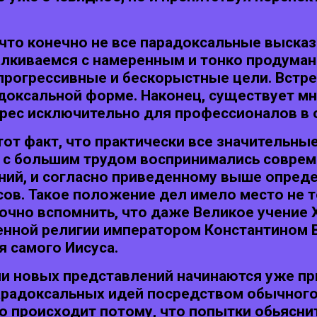
 что конечно не все парадоксальные выска
талкиваемся с намеренным и тонко продум
прогрессивные и бескорыстные цели. Встр
доксальной форме. Наконец, существует мн
рес исключительно для профессионалов в 
тот факт, что практически все значительны
а с большим трудом воспринимались соврем
ий, и согласно приведенному выше опреде
ов. Такое положение дел имело место не то
чно вспомнить, что даже Великое учение 
венной религии императором Константином 
я самого Иисуса.
и новых представлений начинаются уже пр
 парадоксальных идей посредством обычно
то происходит потому, что попытки обьясни