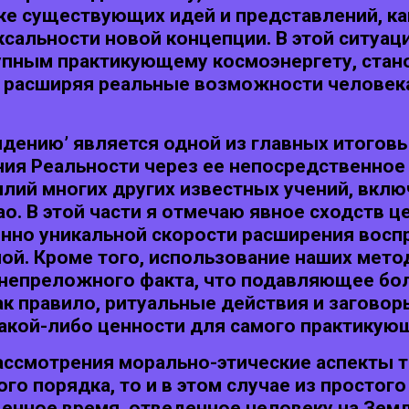
же существующих идей и представлений, ка
сальности новой концепции. В этой ситуац
ступным практикующему космоэнергету, ста
, расширяя реальные возможности человек
идению’ является одной из главных итогов
ния Реальности через ее непосредственное
лий многих других известных учений, вклю
о. В этой части я отмечаю явное сходств 
нно уникальной скорости расширения воспр
ой. Кроме того, использование наших мет
 непреложного факта, что подавляющее б
ак правило, ритуальные действия и загово
акой-либо ценности для самого практикую
ассмотрения морально-этические аспекты т
го порядка, то и в этом случае из просто
ценное время, отведенное человеку на Зем