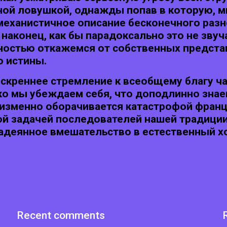
ьной ловушкой, однажды попав в которую, 
механистичное описание бесконечного разн
наконец, как бы парадоксально это не зву
ностью откажемся от собственных предста
о истины.
искреннее стремление к всеобщему благу ч
ко мы убеждаем себя, что доподлинно знаем
изменно оборачивается катастрофой фран
ой задачей последователей нашей традици
надеянное вмешательство в естественный х
Recent comments