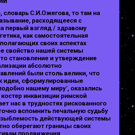
ий
 словарь С.И.Ожегова, то там на
казывание, расходящееся с
а первый взгляд / здравому
гетика, как самостоятельная
ополагающих своих аспектах
ое свойство нашей системы
 что становление и утверждение
еализации абсолютно
авлений были столь велики, что
ак идеи, сформулированные
подобно нашему миру’, оказались
 костер инквизиции римской
ет нас в трудностях рискованного
точно вспомнить печальную судьбу
 незыблемость действующей системы
стно оберегают границы своих
ктивам продвижения