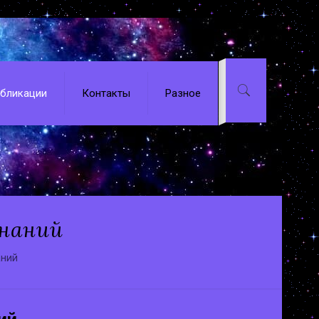
бликации
Контакты
Разное
знаний
аний